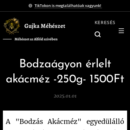
TikTokon is megtalálhatóak vagyunk!
KERESÉS
Gujka Méhészet
Méhészet az Alföld szívében
❤️
Bodzaágyon érlelt
akácméz -250g- 1500Ft
2025.01.01
A "Bodzás Akácméz" egyedülálló