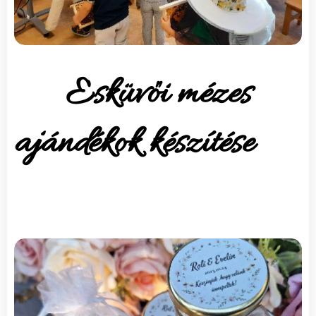
Esküvői mézes
ajándékok készítése🤵
👰