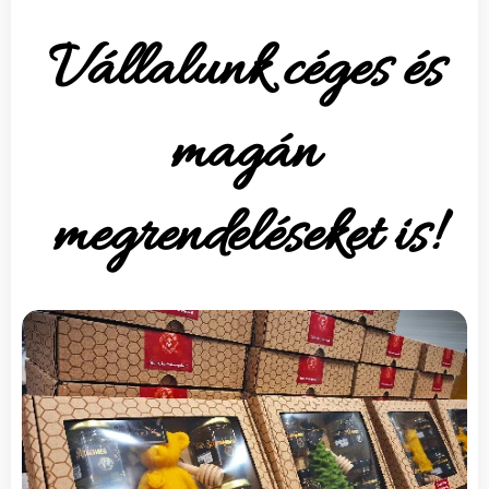
Vállalunk céges és
magán
megrendeléseket is!