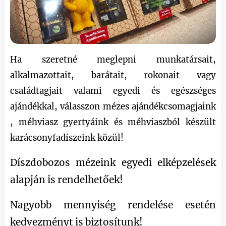
Ha szeretné meglepni munkatársait,
alkalmazottait, barátait, rokonait vagy
családtagjait valami egyedi és egészséges
ajándékkal, válasszon mézes ajándékcsomagjaink
, méhviasz gyertyáink és méhviaszból készült
karácsonyfadíszeink közül!
Díszdobozos mézeink egyedi elképzelések
alapján is rendelhetőek!
Nagyobb mennyiség rendelése esetén
kedvezményt is biztosítunk!