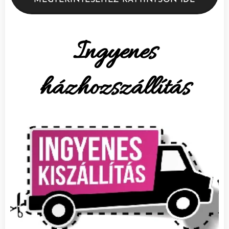
Ingyenes
házhozszállítás