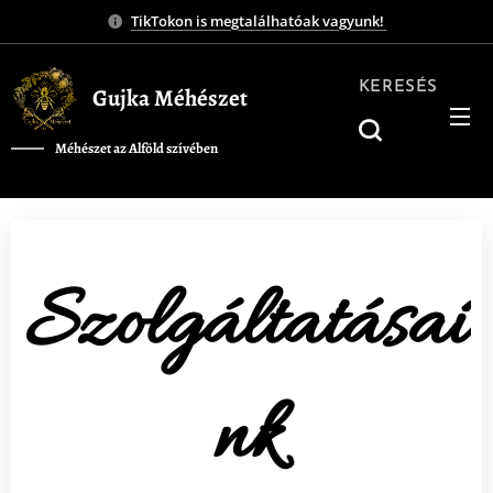
TikTokon is megtalálhatóak vagyunk!
KERESÉS
Gujka Méhészet
Méhészet az Alföld szívében
❤️
Szolgáltatásai
nk