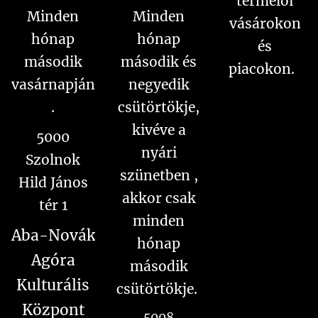
termelői
Minden
Minden
vásárokon
hónap
hónap
és
második
második és
piacokon.
vasárnapján
negyedik
.
csütörtökje,
kivéve a
5000
nyári
Szolnok
szünetben ,
Hild János
akkor csak
tér 1
minden
Aba-Novák
hónap
Agóra
második
Kulturális
csütörtökje.
Központ
5008