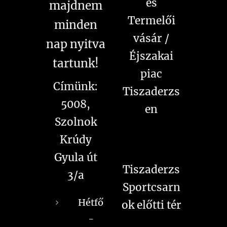
és
majdnem
Termelői
minden
vásár /
nap nyitva
Éjszakai
tartunk!
piac
Címünk:
Tiszaderzs
5008,
en
Szolnok
Krúdy
Gyula út
Tiszaderzs
3/a
Sportcsarn
Hétfő
ok előtti tér
-