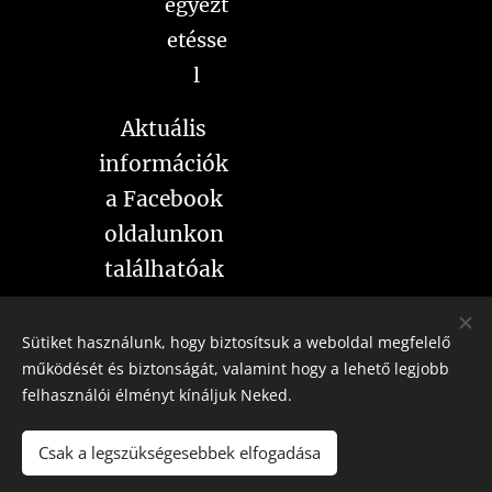
egyezt
etésse
l
Aktuális
információk
a Facebook
oldalunkon
találhatóak
Sütiket használunk, hogy biztosítsuk a weboldal megfelelő
működését és biztonságát, valamint hogy a lehető legjobb
felhasználói élményt kínáljuk Neked.
Gujka László méhész
Mészáros Angéla méhész
Csak a legszükségesebbek elfogadása
5008 Szolnok Krúdy Gyula út 3/a