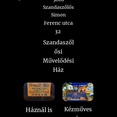
Szandaszőlős
Simon
erenc utca
F
32
Szandaszől
ősi
Művelődési
Ház
Kézműves
Háznál is