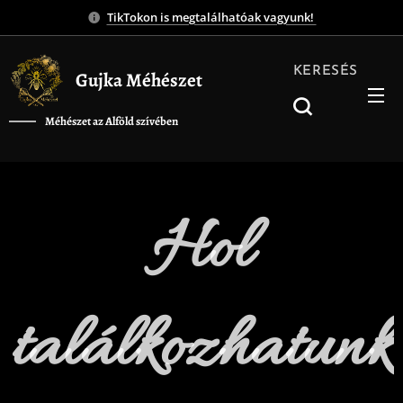
TikTokon is megtalálhatóak vagyunk!
KERESÉS
Gujka Méhészet
Méhészet az Alföld szívében
❤️
Hol
találkozhatunk