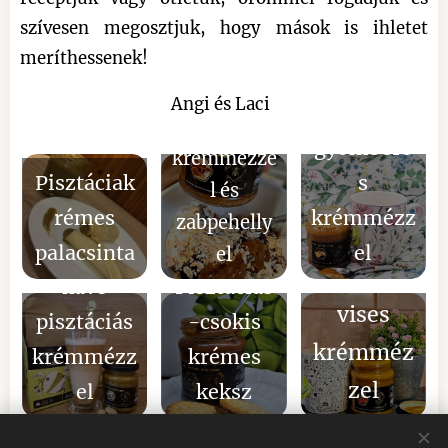
szívesen megosztjuk, hogy mások is ihletet
meríthessenek!
Görögjogh
Angi és Laci
ea
T
urt
fahéjas
gyömbére
krémmézze
Pisztáciak
s
l és
rémes
krémmézz
zabpehelly
Tea
Pisztáciás
palacsinta
el
el
Homoktö
kávé
Pisztáciás
vises
pisztáciás
-csokis
krémméz
krémmézz
krémes
zel
el
keksz