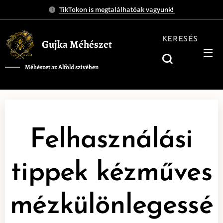
TikTokon is megtalálhatóak vagyunk!
KERESÉS
Gujka Méhészet
Méhészet az Alföld szívében
❤️
Felhasználási
tippek kézműves
mézkülönlegessé