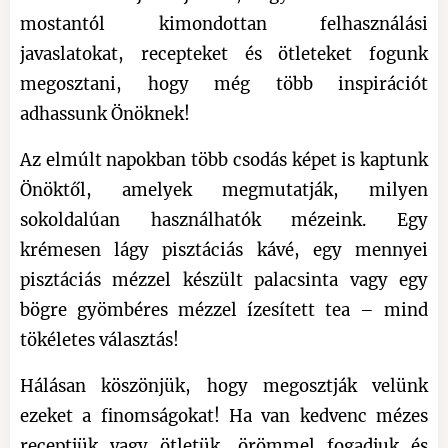
mostantól kimondottan felhasználási
javaslatokat, recepteket és ötleteket fogunk
megosztani, hogy még több inspirációt
adhassunk Önöknek!
Az elmúlt napokban több csodás képet is kaptunk
Önöktől, amelyek megmutatják, milyen
sokoldalúan használhatók mézeink. Egy
krémesen lágy pisztáciás kávé, egy mennyei
pisztáciás mézzel készült palacsinta vagy egy
bögre gyömbéres mézzel ízesített tea – mind
tökéletes választás!
Hálásan köszönjük, hogy megosztják velünk
ezeket a finomságokat! Ha van kedvenc mézes
receptjük vagy ötletük, örömmel fogadjuk és