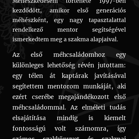
Méhészkedésem története 1997-ben
kezdődött, amikor első generációs
méhészként, egy nagy tapasztalattal
rendelkező mentor segítségével
ismerkedtem meg a szakma alapjaival.
Az első méhcsaládomhoz egy
különleges lehetőség révén jutottam:
egy télen át kaptárak javításával
segítettem mentorom munkáját, aki
ezért cserébe megajándékozott első
méhcsaládommal. Az elméleti tudás
elsajátítása mindig is kiemelt
fontosságú volt számomra, így