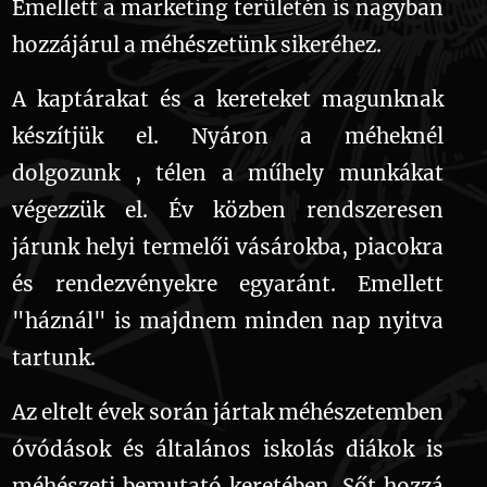
Emellett a marketing területén is nagyban
hozzájárul a méhészetünk sikeréhez.
A kaptárakat és a kereteket magunknak
készítjük el. Nyáron a méheknél
dolgozunk , télen a műhely munkákat
végezzük el.
Év közben rendszeresen
járunk helyi termelői vásárokba, piacokra
és rendezvényekre egyaránt. Emellett
"háznál" is majdnem minden nap nyitva
tartunk.
Az eltelt évek során jártak méhészetemben
óvódások és általános iskolás diákok is
méhészeti bemutató keretében. Sőt hozzá