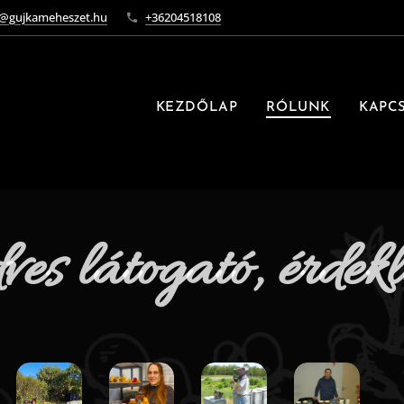
o@gujkameheszet.hu
+36204518108
KEZDŐLAP
RÓLUNK
KAPC
ves látogató, érdekl