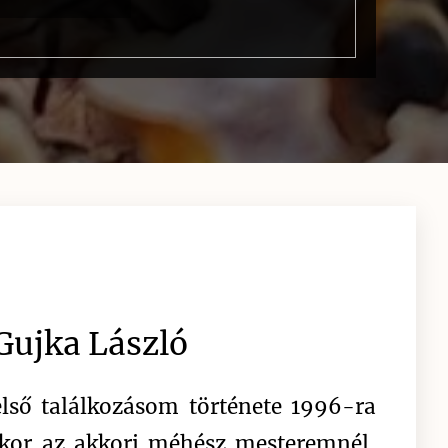
🐝
Gujka László
lső találkozásom története 1996-ra
ikor az akkori méhész mesteremnél,