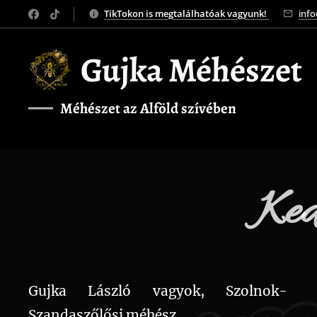
TikTokon is megtalálhatóak vagyunk!
inf
Gujka Méhészet
Méhészet az Alföld szívében
❤️
Ked
Gujka László vagyok, Szolnok-
Szandaszőlősi méhész.