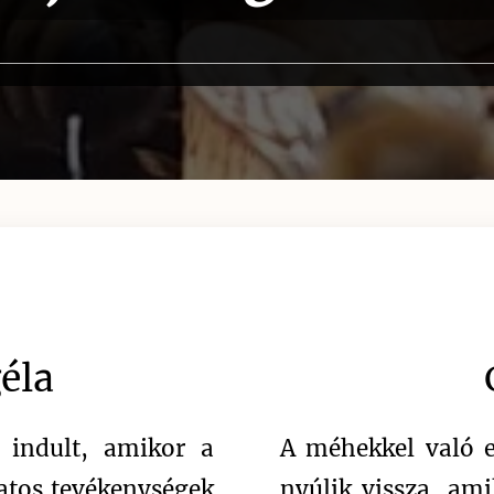
géla
🐝
🐝 
 indult, amikor a
A méhekkel való e
atos tevékenységek
nyúlik vissza, am