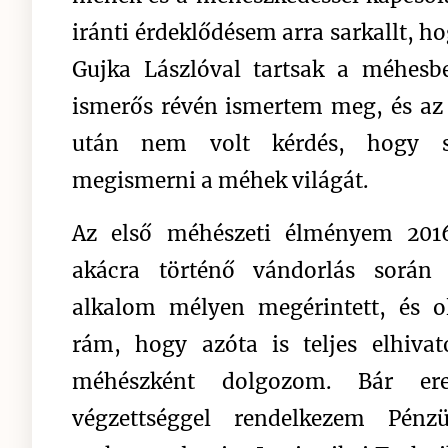
iránti érdeklődésem arra sarkallt, 
Gujka Lászlóval tartsak a méhesb
ismerős révén ismertem meg, és az 
után nem volt kérdés, hogy s
megismerni a méhek világát.
Az első méhészeti élményem 2016
akácra történő vándorlás során 
alkalom mélyen megérintett, és o
rám, hogy azóta is teljes elhivato
méhészként dolgozom. Bár ered
végzettséggel rendelkezem Pénz