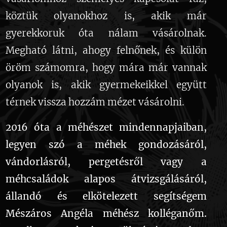
köztük olyanokhoz is, akik már
gyerekkoruk óta nálam vásárolnak.
Megható látni, ahogy felnőnek, és külön
öröm számomra, hogy mára már vannak
olyanok is, akik gyermekeikkel együtt
térnek vissza hozzám mézet vásárolni.
2016 óta a méhészet mindennapjaiban,
legyen szó a méhek gondozásáról,
vándorlásról, pergetésről vagy a
méhcsaládok alapos átvizsgálásáról,
állandó és elkötelezett segítségem
Mészáros Angéla méhész kolléganőm.