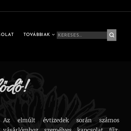
SOLAT
TOVÁBBIAK
ődő!
Az elmúlt évtizedek során számos
vásárlómhoz személyes kapcsolat fűz,