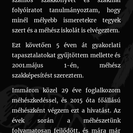
számos szakkönyvet és szakmai
folyóiratot tanulmányoztam, hogy
minél mélyebb ismeretekre tegyek
szert és a méhész iskolát is elvégeztem.
Ezt követően 5 éven át gyakorlati
tapasztalatokat gyűjtöttem mellette és
2001.május 1-én,
méhész
szakképesítést szereztem.
Immáron közel 29 éve foglalkozom
méhészkedéssel, és 2015 óta főállású
méhészként végzem ezt a hivatást. Az
évek során a méhészetünk
folyamatosan fejlődött, és mára már