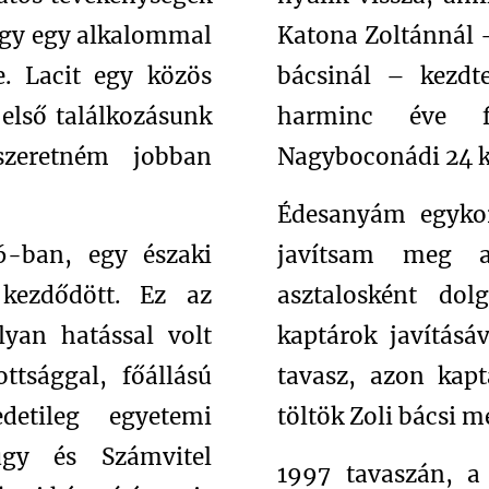
hogy egy alkalommal
Katona Zoltánnál 
e. Lacit egy közös
bácsinál – kezd
első találkozásunk
harminc éve fo
zeretném jobban
Nagyboconádi 24 ke
Édesanyám egyko
-ban, egy északi
javítsam meg a
kezdődött. Ez az
asztalosként do
lyan hatással volt
kaptárok javításá
ttsággal, főállású
tavasz, azon ka
etileg egyetemi
töltök Zoli bácsi 
ügy és Számvitel
1997 tavaszán, 