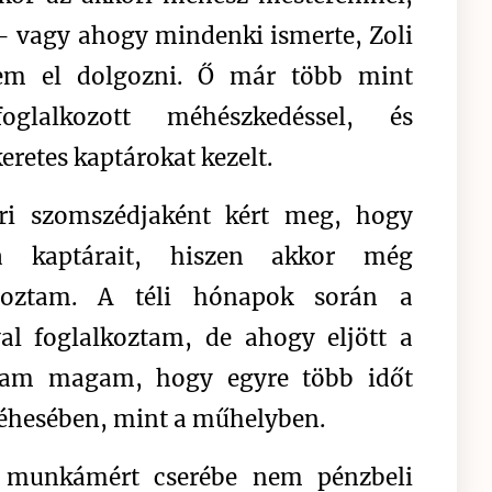
– vagy ahogy mindenki ismerte, Zoli
tem el dolgozni. Ő már több mint
glalkozott méhészkedéssel, és
retes kaptárokat kezelt.
ri szomszédjaként kért meg, hogy
 kaptárait, hiszen akkor még
lgoztam. A téli hónapok során a
val foglalkoztam, de ahogy eljött a
ptam magam, hogy egyre több időt
méhesében, mint a műhelyben.
a munkámért cserébe nem pénzbeli