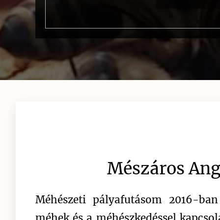
🐝 Mészáros An
Méhészeti pályafutásom 2016-ban
méhek és a méhészkedéssel kapcsol