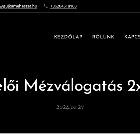
o@gujkameheszet.hu
+36204518108
KEZDŐLAP
RÓLUNK
KAPC
lői Mézválogatás 
2024.10.27