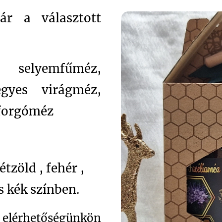
r a választott
 selyemfűméz,
gyes virágméz,
forgóméz
tzöld , fehér ,
és kék színben.
elérhetőségünkön