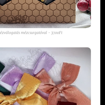
ézválogatás mézcsurgatóval - 3700Ft