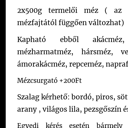
2x500g termelői méz ( az á
mézfajtától függően változhat)
Kapható ebből akácméz,
mézharmatméz, hársméz, ve
ámorakácméz, repceméz, napra
Mézcsurgató +200Ft
Szalag kérhető: bordó, piros, söté
arany , világos lila, pezsgőszín 
Egyedi kérés esetén bármely 