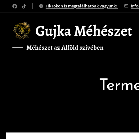
TikTokon is megtalálhatóak vagyunk!
inf
Gujka Méhészet
Méhészet az Alföld szívében
❤️
Terme