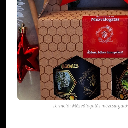
Termelői Mézválogatás mézcsurgatóv