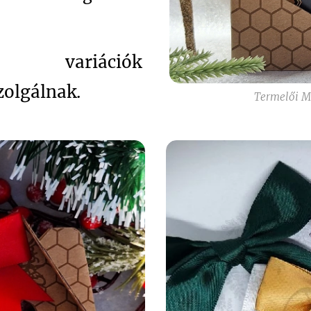
riációk
zolgálnak.
Termelői M