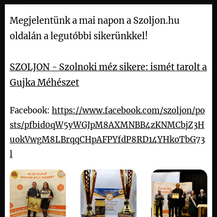
Megjelentünk a mai napon a Szoljon.hu
oldalán a legutóbbi sikerünkkel!
SZOLJON - Szolnoki méz sikere: ismét tarolt a
Gujka Méhészet
Facebook:
https://www.facebook.com/szoljon/po
sts/pfbid0qW5yWGJpM8AXMNBB4zKNMCbjZ3H
uokVwgM8LBrqqCHpAFPYfdP8RD14YHkoTbG73
l