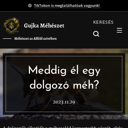
TikTokon is megtalálhatóak vagyunk!
KERESÉS
Gujka Méhészet
Méhészet az Alföld szívében
❤️
Meddig él egy
dolgozó méh?
2023.11.29