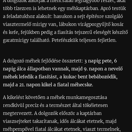
A dolgozók alkotják a méhcsalád legnagyobb részét, akár
több tízezren is lehetnek egy méhkaptárban. Apró testük
a feladatukhoz alakult: hasukon a sejt építésre szolgáló
viasztermelő mirigy van, lábukon virágporgyűjtő kosár
és kefe, fejükben pedig a fiasítás tejszerű eleségét készítő
garatmirigy található. Petefészkük teljesen fejletlen.
A dolgozó méhek fejlődése összetett:
3 napig pete, 6
napig álca állapotban vannak, majd 9. napon a nevelő
méhek lefedik a fiasítást, a kukac bent bebábozódik,
majd a 21. napon kikel a fiatal méhecske.
A kikelést követően a méhek munkamegosztása
rendkívül precíz és a természet által tökéletesen
megtervezett. A dolgozók először a kaptárban
viaszsejteket takarítanak, idős álcákat etetnek, majd
méhpempővel fiatal álcákat etetnek, viaszt termelnek,