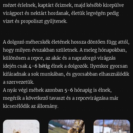
mézet érlelnek, kaptárt őriznek, majd később kirepülve
virágport és nektárt hordanak, életük legvégén pedig
vizet és propoliszt gyűjtenek.
A dolgozó méhecskék életének hossza döntően függ attól,
hogy milyen évszakban születnek. A meleg hónapokban,
különösen a repce, az akác és a napraforgó virágzás
idején csak
4-6 hétig
élnek a dolgozók. Ilyenkor gyorsan
kifáradnak a sok munkában, és gyorsabban elhasználódik
a szervezetük.
A nyár végi méhek azonban
5-6
hónapig is élnek,
megérik a következő tavaszt és a repcevirágzása már
kicserélődik az állomány.