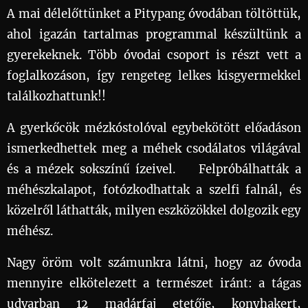
A mai délelőttünket a Pitypang óvodában töltöttük,
ahol igazán tartalmas programmal készültünk a
gyerekeknek. Több óvodai csoport is részt vett a
foglalkozáson, így rengeteg lelkes kisgyermekkel
találkozhattunk!!🤗
A gyerkőcök mézkóstolóval egybekötött előadáson
ismerkedhettek meg a méhek csodálatos világával
és a mézek sokszínű ízeivel. 😋Felpróbálhatták a
méhészkalapot, fotózkodhattak a szelfi falnál, és
közelről láthatták, milyen eszközökkel dolgozik egy
méhész.👧🧒
Nagy öröm volt számunkra látni, hogy az óvoda
mennyire elkötelezett a természet iránt: a tágas
udvarban 12 madárfaj etetője, konyhakert,