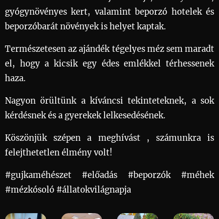
gyógynövényes kert, valamint beporzó hotelek és
beporzóbarát növények is helyet kaptak. 🌿🐦🌸
Természetesen az ajándék tégelyes méz sem maradt
el, hogy a kicsik egy édes emlékkel térhessenek
haza. 💛
Nagyon örültünk a kíváncsi tekinteteknek, a sok
kérdésnek és a gyerekek lelkesedésének. 💛
Köszönjük szépen a meghívást , számunkra is
felejthetetlen élmény volt! 🌸🐝
#gujkaméhészet #előadás #beporzók #méhek
#mézkósoló #állatokvilágnapja