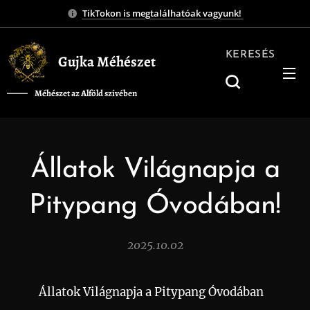
TikTokon is megtalálhatóak vagyunk!
KERESÉS
Gujka Méhészet
Méhészet az Alföld szívében
❤️
Állatok Világnapja a
Pitypang Óvodában!
2025.10.02
🌍🐾 Állatok Világnapja a Pitypang Óvodában 🐝💛