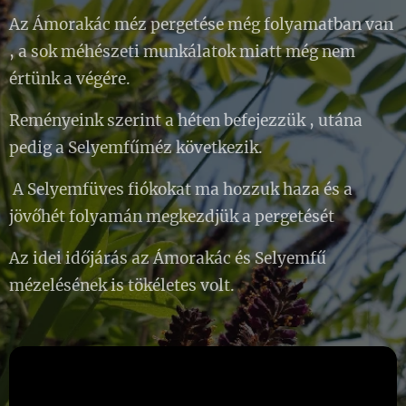
Az Ámorakác méz pergetése még folyamatban van
, a sok méhészeti munkálatok miatt még nem
értünk a végére.
Reményeink szerint a héten befejezzük , utána
pedig a Selyemfűméz következik.
A Selyemfüves fiókokat ma hozzuk haza és a
jövőhét folyamán megkezdjük a pergetését
Az idei időjárás az Ámorakác és Selyemfű
mézelésének is tökéletes volt.