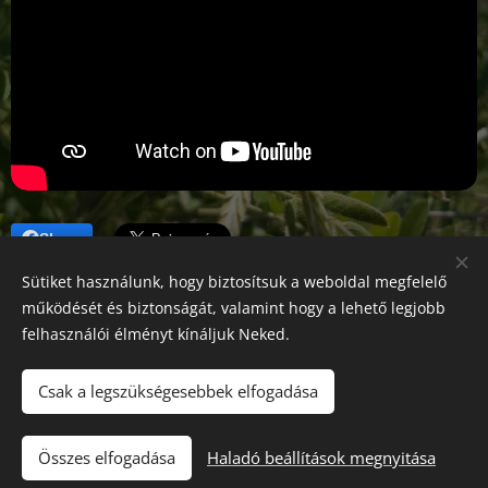
Share
Sütiket használunk, hogy biztosítsuk a weboldal megfelelő
működését és biztonságát, valamint hogy a lehető legjobb
felhasználói élményt kínáljuk Neked.
Gujka László méhész
Mészáros Angéla méhész
Csak a legszükségesebbek elfogadása
5008 Szolnok Krúdy Gyula út 3/a
06204518108
Összes elfogadása
Haladó beállítások megnyitása
Az oldalt a
Webnode
működteti
Sütik