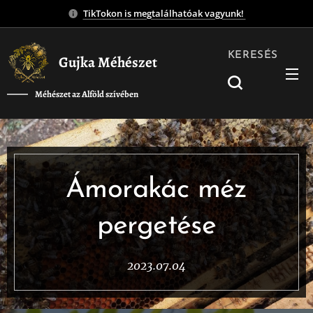
TikTokon is megtalálhatóak vagyunk!
KERESÉS
Gujka Méhészet
Méhészet az Alföld szívében
❤️
Ámorakác méz
pergetése
2023.07.04