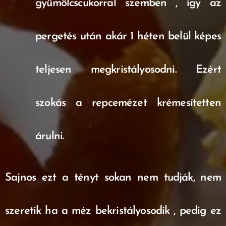
gyümölcscukorral szemben , így az
pergetés után akár 1 héten belül képes
teljesen megkristályosodni. Ezért
szokás a repcemézet krémesítetten
árulni.
Sajnos ezt a tényt sokan nem tudják, nem
szeretik ha a méz bekristályosodik , pedig ez