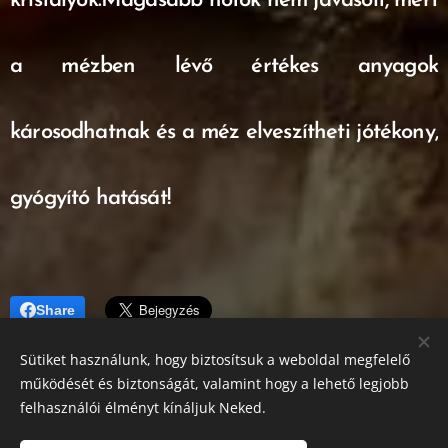
kristályok.Magasabb hőfok nem javasolt, mert
a mézben lévő értékes anyagok
károsodhatnak és a méz elveszítheti jótékony,
gyógyító hatását!
Share
Sütiket használunk, hogy biztosítsuk a weboldal megfelelő
működését és biztonságát, valamint hogy a lehető legjobb
felhasználói élményt kínáljuk Neked.
Gujka László méhész