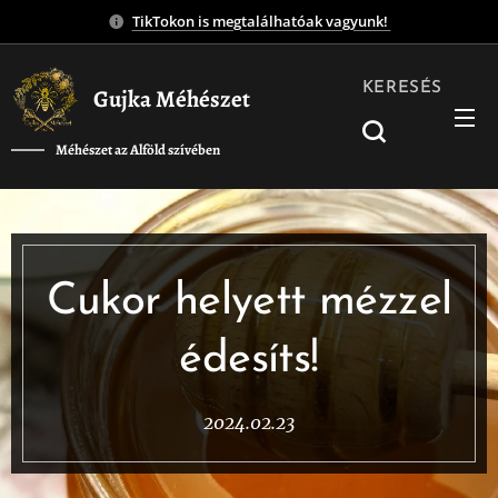
TikTokon is megtalálhatóak vagyunk!
KERESÉS
Gujka Méhészet
Méhészet az Alföld szívében
❤️
Cukor helyett mézzel
édesíts!
2024.02.23