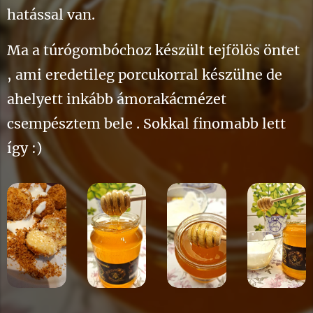
hatással van.
Ma a túrógombóchoz készült tejfölös öntet
, ami eredetileg porcukorral készülne de
ahelyett inkább ámorakácmézet
csempésztem bele . Sokkal finomabb lett
így :)