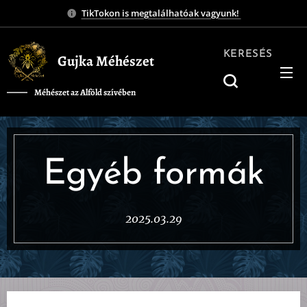
TikTokon is megtalálhatóak vagyunk!
KERESÉS
Gujka Méhészet
Méhészet az Alföld szívében
❤️
Egyéb formák
2025.03.29