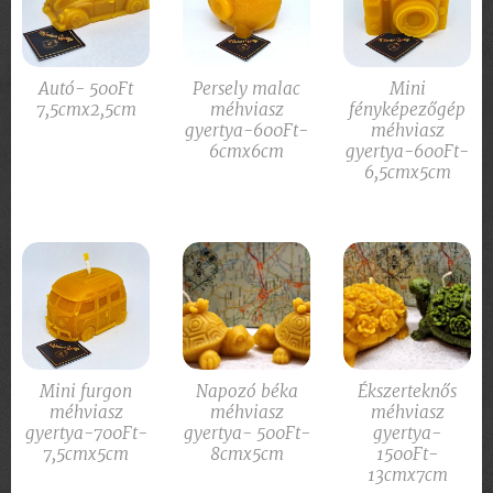
Autó- 500Ft
Persely malac
Mini
7,5cmx2,5cm
méhviasz
fényképezőgép
gyertya-600Ft-
méhviasz
6cmx6cm
gyertya-600Ft-
6,5cmx5cm
Mini furgon
Napozó béka
Ékszerteknős
méhviasz
méhviasz
méhviasz
gyertya-700Ft-
gyertya- 500Ft-
gyertya-
7,5cmx5cm
8cmx5cm
1500Ft-
13cmx7cm