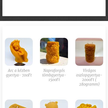
Arc a kézben
Napraforgós
Virágos
gyertya- 700Ft
tömbgyertya-
oszlopgyertya-
1500Ft
2000Ft (
280gramm)