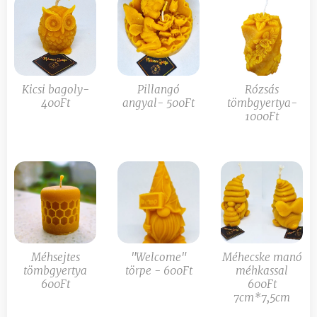
Kicsi bagoly-
Pillangó
Rózsás
400Ft
angyal- 500Ft
tömbgyertya-
1000Ft
Méhsejtes
"Welcome"
Méhecske manó
tömbgyertya
törpe - 600Ft
méhkassal
600Ft
600Ft
7cm*7,5cm