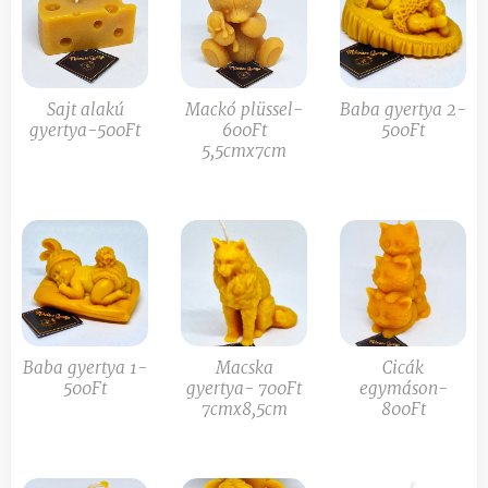
Sajt alakú
Mackó plüssel-
Baba gyertya 2-
gyertya-500Ft
600Ft
500Ft
5,5cmx7cm
Baba gyertya 1-
Macska
Cicák
500Ft
gyertya- 700Ft
egymáson-
7cmx8,5cm
800Ft