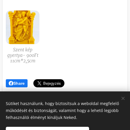
Szent kép
gyertya- 900Ft
11cm*2,5cm
Share
Sütiket használunk, hogy biztosítsuk a weboldal megfelelő
működését és biztonságát, valamint hogy a lehető legjobb
felhasználói élményt kínáljuk Neked.
Gujka László méhész
Mészáros Angéla méhész