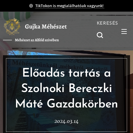
TikTokon is megtalálhatóak vagyunk!
KERESÉS
Gujka Méhészet
Méhészet az Alföld szívében
❤️
Előadás tartás a
Szolnoki Bereczki
Máté Gazdakörben
2024.03.14