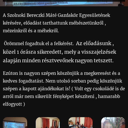
A Szolnoki Bereczki Máté Gazdakör Egyesületének
kérésére, előadást tarthattunk méhészetünkről ,
mézeinkről és a méhekről.
Az előadásunk ,
Örömmel fogadtuk el a felkérést.
közel 1 órásra sikeredett, mely a visszajelzések
alapján minden résztvevőnek nagyon tetszett.
Ezúton is nagyon szépen köszönjük a megkeresést és a
kedves fogadtatást. Nem utolsó sorban pedig köszönjük
szépen a kapott ajándékokat is! ( Volt egy csokoládé is de
arról már nem sikerült fényképet készíteni , hamarabb
elfogyott )