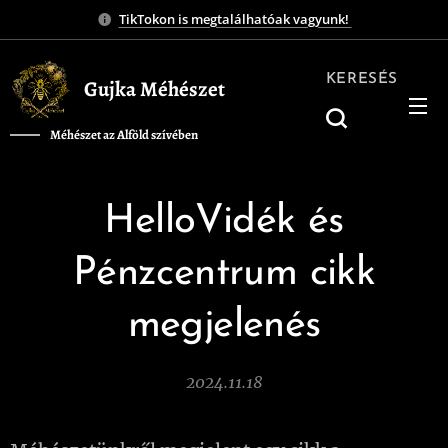
TikTokon is megtalálhatóak vagyunk!
KERESÉS
Gujka Méhészet
Méhészet az Alföld szívében
❤️
HelloVidék és
Pénzcentrum cikk
megjelenés
2024.11.18