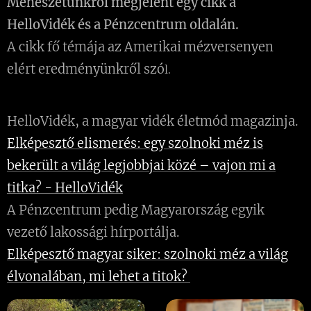
Méhészetünkről megjelent egy cikk a
HelloVidék és a Pénzcentrum oldalán.
A cikk fő témája az Amerikai mézversenyen
elért eredményünkről szó
l.
HelloVidék, a magyar vidék életmód magazinja.
Elképesztő elismerés: egy szolnoki méz is
bekerült a világ legjobbjai közé – vajon mi a
titka? - HelloVidék
A Pénzcentrum pedig Magyarország egyik
vezető lakossági hírportálja.
Elképesztő magyar siker: szolnoki méz a világ
élvonalában, mi lehet a titok?