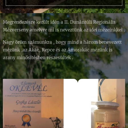
Megrendezésre került idén a II. Dunántúli Regionális
Mézverseny amelyre mi is neveztünk az idei mézeinkkel .
Nagy öröm számunkra , hogy mind a három benevezett
mézünk ,az Akác, Repce és az Ámorakác mézünk is
arany minősítésben részesültek .