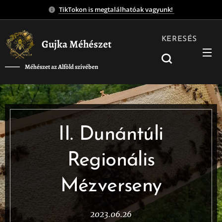
TikTokon is megtalálhatóak vagyunk!
KERESÉS
Gujka Méhészet
Méhészet az Alföld szívében
❤️
II. Dunántúli
Regionális
Mézverseny
2023.06.26