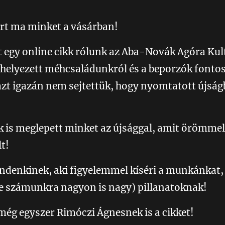
rt ma minket a vásárban! 🥹💛
t egy online cikk rólunk az Aba-Novák Agóra Kul
elhelyezett méhcsaládunkról és a beporzók font
 azt igazán nem sejtettük, hogy nyomtatott újsá
k is meglepett minket az újsággal, amit örömmel
lt! 🥰🤗
denkinek, aki figyelemmel kíséri a munkánkat, 
(de számunkra nagyon is nagy) pillanatoknak! 🐝
még egyszer Rimóczi Ágnesnek is a cikket! 🙏