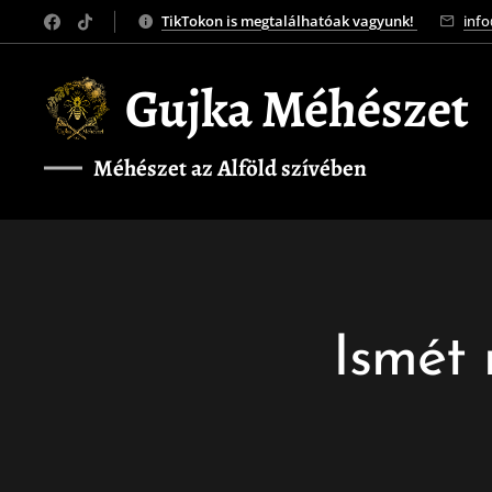
TikTokon is megtalálhatóak vagyunk!
inf
Gujka Méhészet
Méhészet az Alföld szívében
❤️
Ismét 