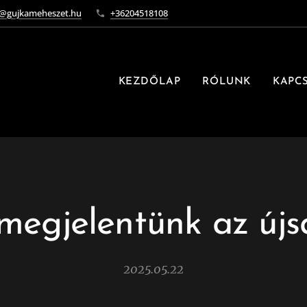
o@gujkameheszet.hu
+36204518108
KEZDŐLAP
RÓLUNK
KAPC
megjelentünk az új
2025.05.22