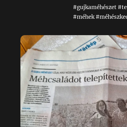
#gujkaméhészet #te
#méhek #méhészkedé