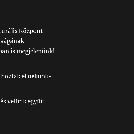
turális Központ
osságának
gban is megjelenünk!
 hoztak el nekünk-
és velünk együtt
💛