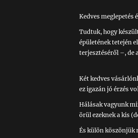
Kedves meglepetés é
Tudtuk, hogy készül
épületének tetején 
terjesztéséről –, de
📰😇
Két kedves vásárlón
ez igazán jó érzés vo
Hálásak vagyunk min
örül ezeknek a kis 
És külön köszönjük 