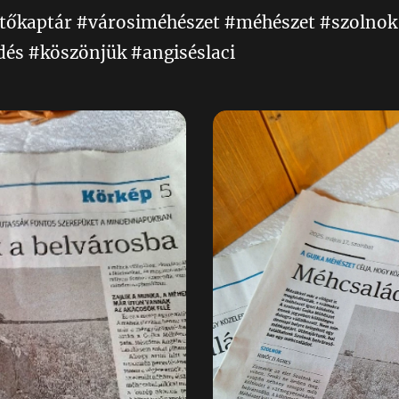
tőkaptár #városiméhészet #méhészet #szolnok
s #köszönjük #angiséslaci