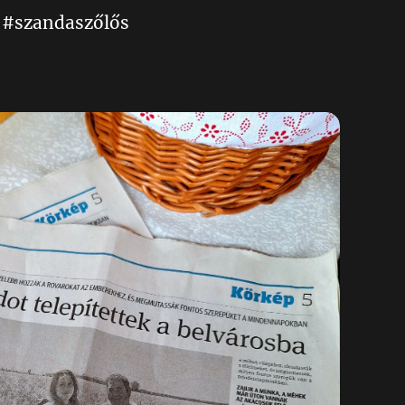
 #szandaszőlős