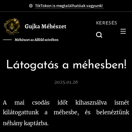
TikTokon is megtalálhatóak vagyunk!
KERESÉS
Gujka Méhészet
Méhészet az Alföld szívében
❤️
Látogatás a méhesben!
2025.01.26
A mai csodás időt kihasználva ismét
kilátogattunk a méhesbe, és belenéztünk
🐝☀️
néhány kaptárba.