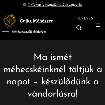
TikTokon is megtalálhatóak vagyunk!
KERESÉS
Gujka Méhészet
Méhészet az Alföld szívében
❤️
Ma ismét
méhecskéinknél töltjük a
napot – készülődünk a
vándorlásra!