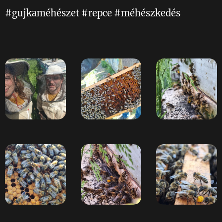
#gujkaméhészet #repce #méhészkedés