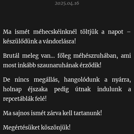
2025.04.16
Ma ismét méhecskéinknél töltjük a napot –
készülődünk a vándorlásra! 🐝
Brutál meleg van… főleg méhészruhában, ami
most inkább szaunaruhának érződik!🌞🥵
De nincs megállás, hangolódunk a nyárra,
holnap éjszaka pedig útnak indulunk a
repcetáblák felé! 🌼☀️💛
Ma sajnos ismét zárva kell tartanunk! 🥲
Megértésüket köszönjük!💛