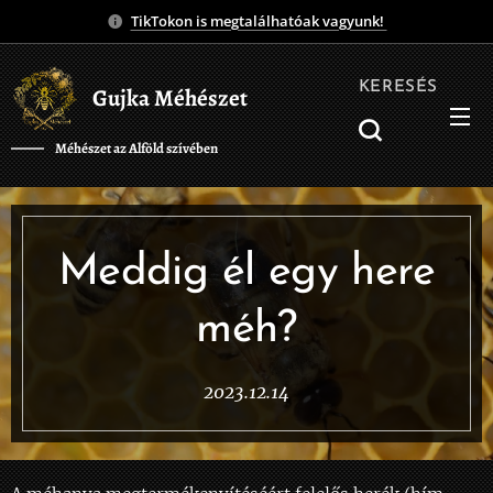
TikTokon is megtalálhatóak vagyunk!
KERESÉS
Gujka Méhészet
Méhészet az Alföld szívében
❤️
Meddig él egy here
méh?
2023.12.14