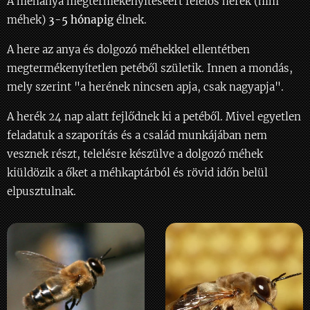
A méhanya megtermékenyítéséért felelős herék (hím
méhek)
3-5 hónapig
élnek.
A here az anya és dolgozó méhekkel ellentétben
megtermékenyítetlen petéből születik. Innen a mondás,
mely szerint "a herének nincsen apja, csak nagyapja".
A herék 24 nap alatt fejlődnek ki a petéből. Mivel egyetlen
feladatuk a szaporítás és a család munkájában nem
vesznek részt, telelésre készülve a dolgozó méhek
kiüldözik a őket a méhkaptárból és rövid időn belül
elpusztulnak.