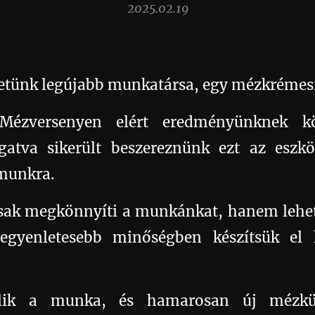
2025.02.19
etünk legújabb munkatársa, egy mézkrémes
Mézversenyen elért eredményünknek k
gatva sikerült beszereznünk ezt az eszk
ámunkra.😇
csak megkönnyíti a munkánkat, hanem lehe
gyenletesebb minőségben készítsük el kü

lik a munka, és hamarosan új mézkül