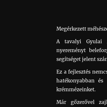
Megérkezett méhész
A tavalyi Gyulai 
nyereményt belefor
segítséget jelent sz
Ez a fejlesztés nem
hatékonyabban és e
krémmézeinket. ☺️
Már gőzerővel zaj