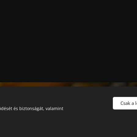
Gujka László méhész
Mészáros Angéla méhész
Csak a 
dését és biztonságát, valamint
5008 Szolnok Krúdy Gyula út 3/a
06204518108
Az oldalt a
Webnode
működteti
Sütik