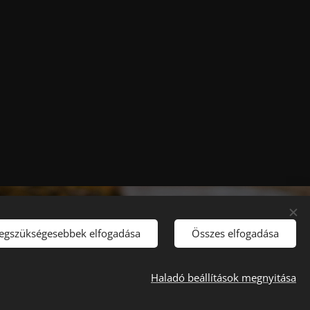
legszükségesebbek elfogadása
Összes elfogadása
Haladó beállítások megnyitása