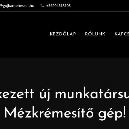
o@gujkameheszet.hu
+36204518108
KEZDŐLAP
RÓLUNK
KAPC
ezett új munkatársu
Mézkrémesítő gép!