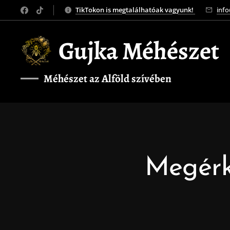
TikTokon is megtalálhatóak vagyunk!
inf
Gujka Méhészet
Méhészet az Alföld szívében
❤️
Megérk