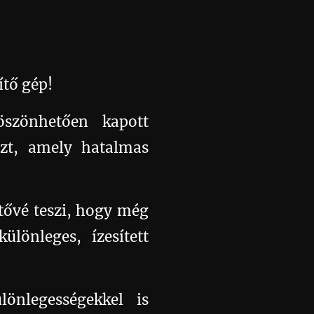
ítő gép! 🥳🍯
öszönhetően kapott
özt, amely hatalmas
tővé teszi, hogy még
lönleges, ízesített
önlegességekkel is