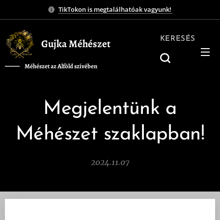
TikTokon is megtalálhatóak vagyunk!
KERESÉS
Gujka Méhészet
Méhészet az Alföld szívében
❤️
Megjelentünk a
Méhészet szaklapban!
2024.11.07