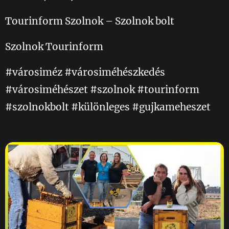
Tourinform Szolnok – Szolnok bolt
Szolnok Tourinform
#városiméz #városiméhészkedés
#városiméhészet #szolnok #tourinform
#szolnokbolt #különleges #gujkameheszet