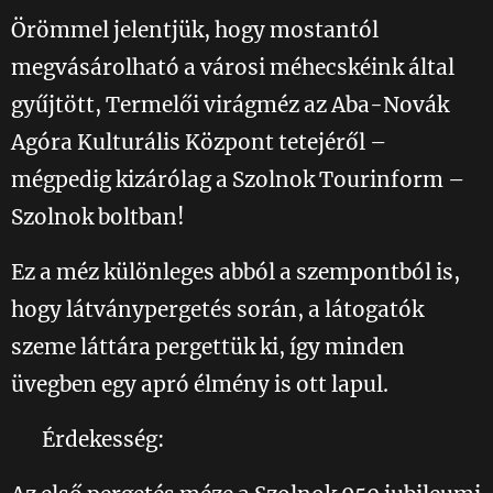
Örömmel jelentjük, hogy mostantól
megvásárolható a városi méhecskéink által
gyűjtött, Termelői virágméz az Aba-Novák
Agóra Kulturális Központ tetejéről –
mégpedig kizárólag a Szolnok Tourinform –
Szolnok boltban! ✨
Ez a méz különleges abból a szempontból is,
hogy látványpergetés során, a látogatók
szeme láttára pergettük ki, így minden
üvegben egy apró élmény is ott lapul. 😇
💛 Érdekesség: