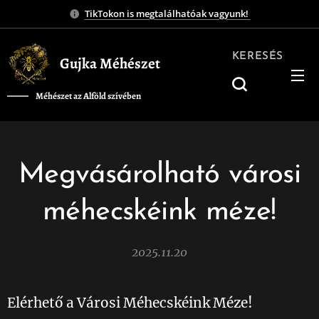
TikTokon is megtalálhatóak vagyunk!
KERESÉS
Gujka Méhészet
Méhészet az Alföld szívében
❤️
Megvásárolható városi
méhecskéink méze!
2025.11.20
Elérhető a Városi Méhecskéink Méze! 🍯💛