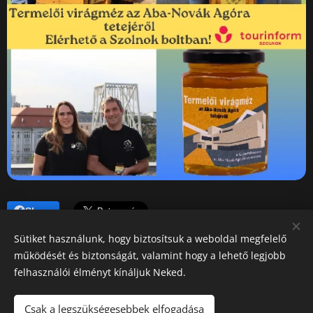
Share
Sütiket használunk, hogy biztosítsuk a weboldal megfelelő
működését és biztonságát, valamint hogy a lehető legjobb
felhasználói élményt kínáljuk Neked.
Gujka László méhész
Mészáros Angéla méhész
Csak a legszükségesebbek elfogadása