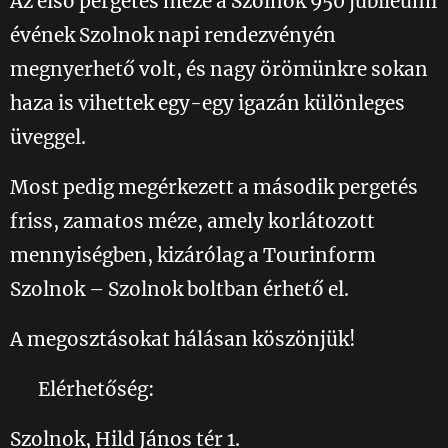
Az első pergetés méze a Szolnok 950 jubileumi
évének Szolnok napi rendezvényén
megnyerhető volt, és nagy örömünkre sokan
haza is vihettek egy-egy igazán különleges
üveggel.
Most pedig megérkezett a második pergetés
friss, zamatos méze, amely korlátozott
mennyiségben, kizárólag a Tourinform
Szolnok – Szolnok boltban érhető el.
A megosztásokat hálásan köszönjük! ☺
📍 Elérhetőség:
Szolnok, Hild János tér 1.