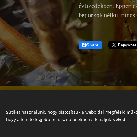
évtizedekben. Éppen ez
beporzók nélkül nincs 
Share
Sütiket használunk, hogy biztosítsuk a weboldal megfelelő műkö
hogy a lehető legjobb felhasználói élményt kínáljuk Neked.