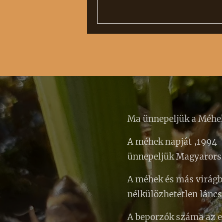
Ma ünnepeljük a Méhe
A méhek napját ,1994-
ünnepeljük Magyaror
A méhek és más virágb
nélkülözhetetlen lánc
A beporzók száma az e