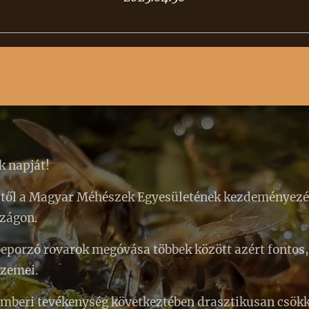
k napját!
től a Magyar Méhészek Egyesületének kezdeményezés
szágon.
eporzó rovarok megóvása többek között azért fontos
szemei.
mberi tevékenység következtében drasztikusan csökk