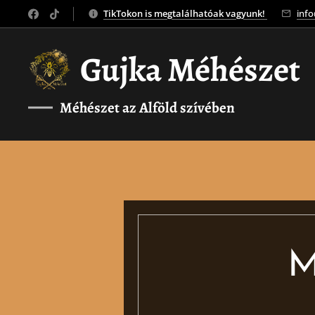
TikTokon is megtalálhatóak vagyunk!
inf
Gujka Méhészet
Méhészet az Alföld szívében
❤️
M