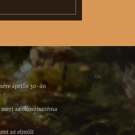
ére április 30-án
, mert az ökoszisztéma
ent az elmúlt