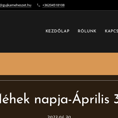
o@gujkameheszet.hu
+36204518108
KEZDŐLAP
RÓLUNK
KAPC
éhek napja-Április 
2023.04.30