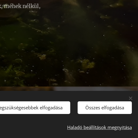
k, méhek nélkül,
legszükségesebbek elfogadása
Összes elfogadása
Haladó beállítások megnyitása