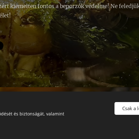
ért kiemelten fontos a beporzók védelme! Ne feledjü
élet!
Gujka László méhész
Mészáros Angéla méhész
Csak a 
dését és biztonságát, valamint
5008 Szolnok Krúdy Gyula út 3/a
06204518108
Az oldalt a
Webnode
működteti
Sütik