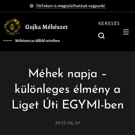
TikTokon is megtalálhatóak vagyunk!
KERESÉS
Gujka Méhészet
Méhészet az Alföld szívében
❤️
Méhek napja –
különleges élmény a
Liget Úti EGYMI-ben
2025.04.30