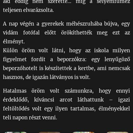
aki eddig nem szerette… míg a selyemfűméz
teljesen elvarázsolta. 🍯✨
A nap végén a gyerekek méhészruhába bújva, egy
vidám fotófal előtt örökíthették meg ezt az
élményt.
Külön öröm volt látni, hogy az iskola milyen
figyelmet fordít a beporzókra: egy lenyűgöző
beporzóhotelt is készítettek a kertbe, ami nemcsak
hasznos, de igazán látványos is volt. 🐞🌼🏡
Hatalmas öröm volt számunkra, hogy ennyi
érdeklődő, kíváncsi arcot láthattunk – igazi
feltöltődés volt egy ilyen tartalmas, élményekkel
teli napon részt venni. 💛