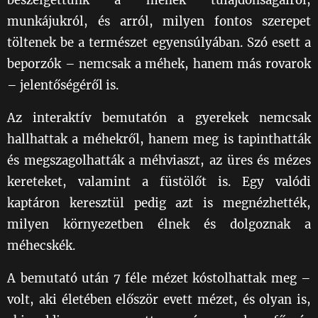
beszélgettünk a méhek tulajdonságairól,
munkájukról, és arról, milyen fontos szerepet
töltenek be a természet egyensúlyában. Szó esett a
beporzók – nemcsak a méhek, hanem más rovarok
– jelentőségéről is.
Az interaktív bemutatón a gyerekek nemcsak
hallhattak a méhekről, hanem meg is tapinthatták
és megszagolhatták a méhviaszt, az üres és mézes
kereteket, valamint a füstölőt is. Egy valódi
kaptáron keresztül pedig azt is megnézhették,
milyen környezetben élnek és dolgoznak a
méhecskék. 🐝🧡
A bemutató után 7 féle mézet kóstolhattak meg –
volt, aki életében először evett mézet, és olyan is,