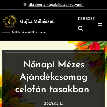
TikTokon is megtalálhatóak vagyunk!
KERESÉS
Gujka Méhészet
Méhészet az Alföld szívében
❤️
Nőnapi Mézes
Ajándékcsomag
celofán tasakban
2025.02.11