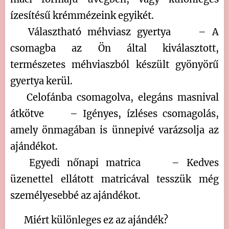
ízesítésű krémmézeink egyikét.
✔ Választható méhviasz gyertya 🕯 – A
csomagba az Ön által kiválasztott,
természetes méhviaszból készült gyönyörű
gyertya kerül.
✔ Celofánba csomagolva, elegáns masnival
átkötve 🎀 – Igényes, ízléses csomagolás,
amely önmagában is ünnepivé varázsolja az
ajándékot.
✔ Egyedi nőnapi matrica 💐 – Kedves
üzenettel ellátott matricával tesszük még
személyesebbé az ajándékot.
✨ Miért különleges ez az ajándék?