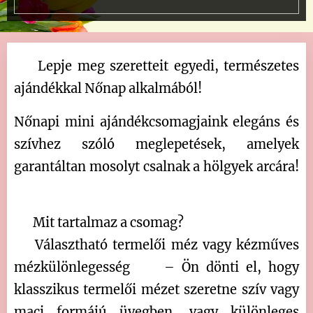
🌸 Lepje meg szeretteit egyedi, természetes
ajándékkal Nőnap alkalmából! 🌸
Nőnapi mini ajándékcsomagjaink elegáns és
szívhez szóló meglepetések, amelyek
garantáltan mosolyt csalnak a hölgyek arcára!
🎁✨
💛 Mit tartalmaz a csomag?
✔ Választható termelői méz vagy kézműves
mézkülönlegesség 🍯 – Ön dönti el, hogy
klasszikus termelői mézet szeretne szív vagy
maci formájú üvegben, vagy különleges