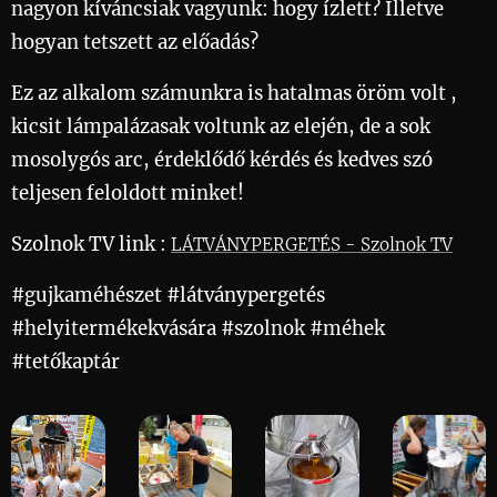
nagyon kíváncsiak vagyunk: hogy ízlett? Illetve
hogyan tetszett az előadás? 🍯😊
Ez az alkalom számunkra is hatalmas öröm volt ,
kicsit lámpalázasak voltunk az elején, de a sok
mosolygós arc, érdeklődő kérdés és kedves szó
teljesen feloldott minket! 🥰😊
Szolnok TV link :
LÁTVÁNYPERGETÉS - Szolnok TV
#gujkaméhészet #látványpergetés
#helyitermékekvására #szolnok #méhek
#tetőkaptár