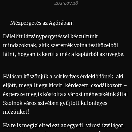
2025.07.18
🍯 Mézpergetés az Agórában! 🍯
Délelőtt látványpergetéssel készültünk
mindazoknak, akik szerették volna testközelből
látni, hogyan is kerül a méz a kaptárból az üvegbe.
😇
Hálásan köszönjük a sok kedves érdeklődőnek, aki
eljött, megállt egy kicsit, kérdezett, csodálkozott –
és persze meg is kóstolta a városi méhecskéink által
Szolnok város szívében gyűjtött különleges
mézünket! 💛
Ha te is megízlelted ezt az egyedi, városi ízvilágot,