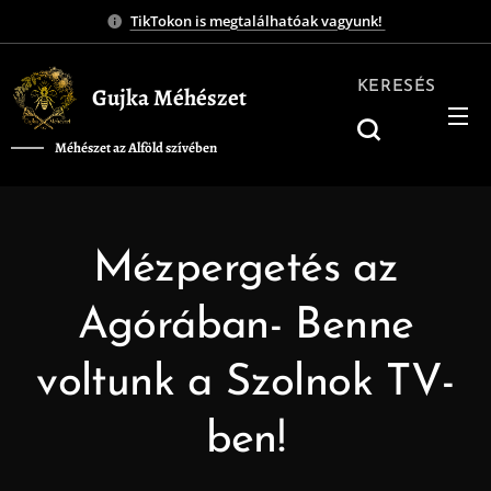
TikTokon is megtalálhatóak vagyunk!
KERESÉS
Gujka Méhészet
Méhészet az Alföld szívében
❤️
Mézpergetés az
Agórában- Benne
voltunk a Szolnok TV-
ben!