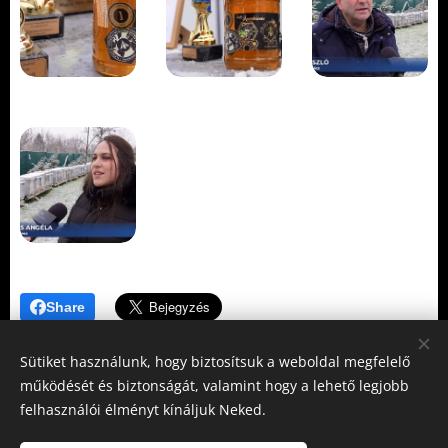
Share
Sütiket használunk, hogy biztosítsuk a weboldal megfelelő
működését és biztonságát, valamint hogy a lehető legjobb
felhasználói élményt kínáljuk Neked.
Gujka László méhész