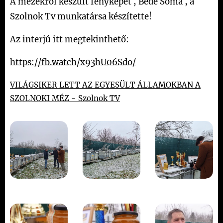
A mézekről készült fényképet , Bede Soma , a
Szolnok Tv munkatársa készítette!
Az interjú itt megtekinthető:
https://fb.watch/x93hU06Sdo/
VILÁGSIKER LETT AZ EGYESÜLT ÁLLAMOKBAN A
SZOLNOKI MÉZ - Szolnok TV