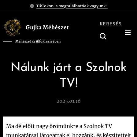
TikTokon is megtalálhatóak vagyunk!
KERESÉS
Gujka Méhészet
Méhészet az Alföld szívében
❤️
Nálunk járt a Szolnok
TV!
2025.01.16
Ma délelőtt nagy örömünkre a Szolnok TV
munkatársai látogattak el hozzánk, és készítettek