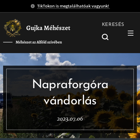
TikTokon is megtalálhatóak vagyunk!
KERESÉS
Gujka Méhészet
Méhészet az Alföld szívében
❤️
Napraforgóra
vándorlás
2023.07.06