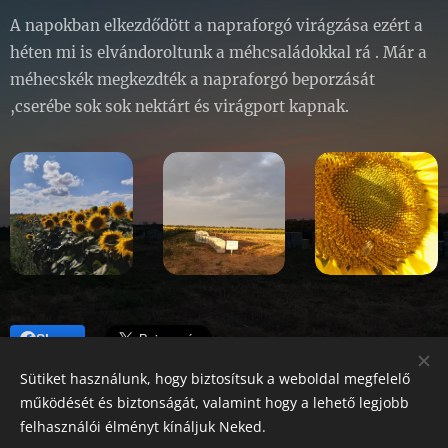
A napokban elkezdődött a napraforgó virágzása ezért a
héten mi is elvándoroltunk a méhcsaládokkal rá . Már a
méhecskék megkezdték a napraforgó beporzását
,cserébe sok sok nektárt és virágport kapnak.
Share
Sütiket használunk, hogy biztosítsuk a weboldal megfelelő
működését és biztonságát, valamint hogy a lehető legjobb
felhasználói élményt kínáljuk Neked.
Gujka László méhész