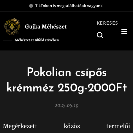
TikTokon is megtalálhatóak vagyunk!
KERESÉS
Gujka Méhészet
Méhészet az Alföld szívében
❤️
Pokolian csípős
krémméz 250g-2000Ft
2025.05.19
Megérkezett közös termelői