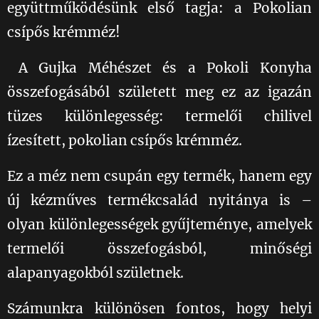
együttműködésünk első tagja: a Pokolian
csípős krémméz! 🔥
A Gujka Méhészet és a Pokoli Konyha
összefogásából született meg ez az igazán
tüzes különlegesség: termelői chilivel
ízesített, pokolian csípős krémméz.🌶🍯
Ez a méz nem csupán egy termék, hanem egy
új kézműves termékcsalád nyitánya is –
olyan különlegességek gyűjteménye, amelyek
termelői összefogásból, minőségi
alapanyagokból születnek.🤗🥰💛
Számunkra különösen fontos, hogy helyi