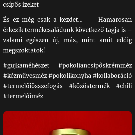
csípős ízeket
És ez még csak a kezdet... 💛 Hamarosan
érkezik termékcsaládunk következő tagja is –
valami egészen új, más, mint amit eddig
megszoktatok!
#gujkaméhészet #pokoliancsípőskrémméz
#kézművesméz #pokolikonyha #kollaboráció
#termelőiösszefogás #közöstermék #chili
#termelőiméz