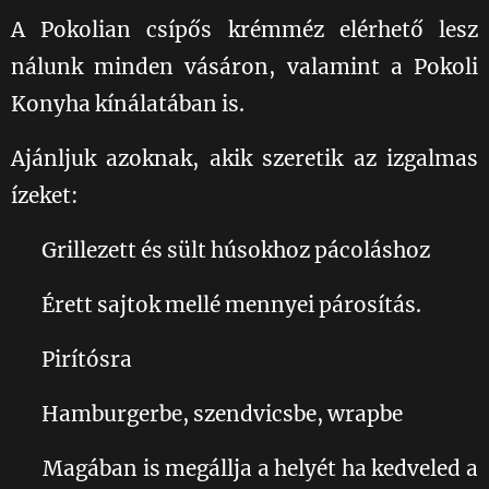
A Pokolian csípős krémméz elérhető lesz
nálunk minden vásáron, valamint a Pokoli
Konyha kínálatában is.😊
Ajánljuk azoknak, akik szeretik az izgalmas
ízeket:
🥩 Grillezett és sült húsokhoz pácoláshoz
🧀 Érett sajtok mellé mennyei párosítás.
🍞 Pirítósra
🍗 Hamburgerbe, szendvicsbe, wrapbe
🥄 Magában is megállja a helyét ha kedveled a