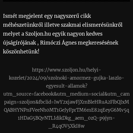
Ismét megjelent egy nagyszerű cikk
méhészetünkről illetve szakmai elismerésünkről
melyet a Szoljon.hu egyik nagyon kedves
újságírójának , Rimóczi Ágnes megkeresésének
köszönhetünk!
https://www.szoljon.hu/helyi-
kozelet/2024/09/szolnoki-amormez-gujka-laszlo-
egyesult-allamok?
utm_source=facebook&utm_medium=social&utm_cam
paign=szoljon&fbclid=IwY2xjawFjXmBleHRuA2FlbQIxM
QABHYNPnFVeeNh0MT1GeJyFprTM6mE82qEeyG6Mv5q
1HDaG5BQvNTLIdikDkg_aem_0zQ-p9jyn-
_R4qOV5XkI8w