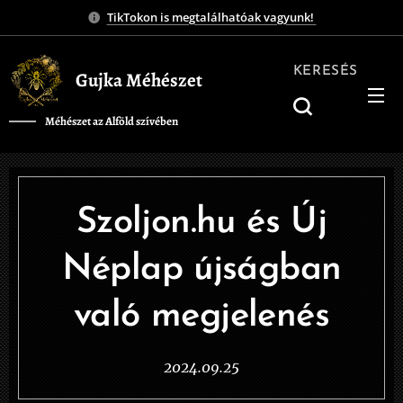
TikTokon is megtalálhatóak vagyunk!
KERESÉS
Gujka Méhészet
Méhészet az Alföld szívében
❤️
Szoljon.hu és Új
Néplap újságban
való megjelenés
2024.09.25