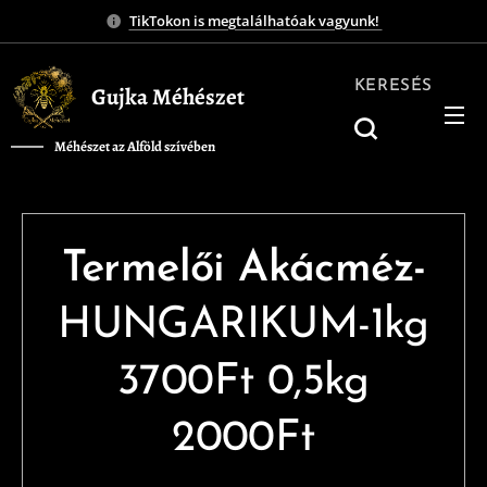
TikTokon is megtalálhatóak vagyunk!
KERESÉS
Gujka Méhészet
Méhészet az Alföld szívében
❤️
Termelői Akácméz-
HUNGARIKUM-1kg
3700Ft 0,5kg
2000Ft