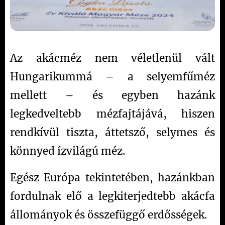
Az akácméz nem véletlenül vált
Hungarikummá – a selyemfűméz
mellett – és egyben hazánk
legkedveltebb mézfajtájává, hiszen
rendkívül tiszta, áttetsző, selymes és
könnyed ízvilágú méz.
Egész Európa tekintetében, hazánkban
fordulnak elő a legkiterjedtebb akácfa
állományok és összefüggő erdősségek.