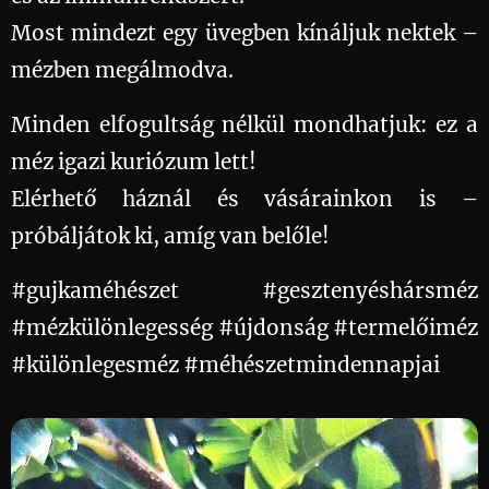
Most mindezt egy üvegben kínáljuk nektek –
mézben megálmodva. 🍯✨
Minden elfogultság nélkül mondhatjuk: ez a
méz igazi kuriózum lett!
Elérhető háznál és vásárainkon is –
próbáljátok ki, amíg van belőle! 😊
#gujkaméhészet #gesztenyéshársméz
#mézkülönlegesség #újdonság #termelőiméz
#különlegesméz #méhészetmindennapjai