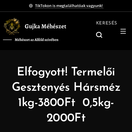
TikTokon is megtalálhatóak vagyunk!
KERESÉS
Gujka Méhészet
Méhészet az Alföld szívében
❤️
Elfogyott! Termelői
Gesztenyés Hársméz
1kg-3800Ft 0,5kg-
2000Ft