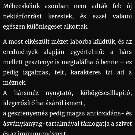
Méhecskéink azonban nem adták fel: új
nektárforrást kerestek, és ezzel valami
egészen különlegeset alkottak. 💛
A most elkészült mézet laborba küldtük, és az
eredmények alapján egyértelmű: a hárs
mellett gesztenye is megtalálható benne – ez
pedig izgalmas, telt, karakteres ízt ad a
méznek.
A hársméz nyugtató, köhögéscsillapító,
idegerősítő hatásáról ismert,
a gesztenyeméz pedig magas antioxidáns- és
ásványianyag-tartalmával támogatja a szívet
és az immunrendszert.