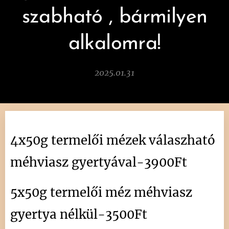
szabható , bármilyen
alkalomra!
2025.01.31
4x50g termelői mézek válaszható
méhviasz gyertyával-3900Ft
5x50g
termelői méz
méhviasz
gyertya nélkül-3500Ft