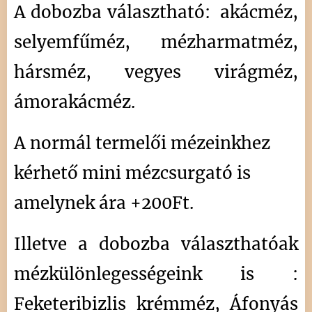
A dobozba választható: akácméz,
selyemfűméz, mézharmatméz,
hársméz, vegyes virágméz,
ámorakácméz.
A normál termelői mézeinkhez
kérhető mini mézcsurgató is
amelynek ára +200Ft.
Illetve a dobozba választhatóak
mézkülönlegességeink is :
Feketeribizlis krémméz, Áfonyás