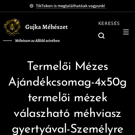
TikTokon is megtalálhatóak vagyunk!
KERESÉS
Gujka Méhészet
Méhészet az Alföld szívében
❤️
Termelői Mézes
Ajándékcsomag-4x50g
termelői mézek
válaszható méhviasz
gyertyával-Személyre