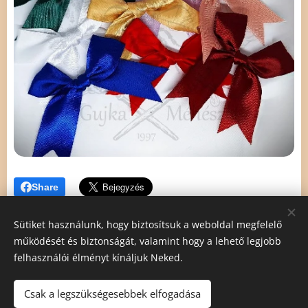
Share
Sütiket használunk, hogy biztosítsuk a weboldal megfelelő
működését és biztonságát, valamint hogy a lehető legjobb
felhasználói élményt kínáljuk Neked.
Gujka László méhész
Mészáros Angéla méhész
Csak a legszükségesebbek elfogadása
5008 Szolnok Krúdy Gyula út 3/a