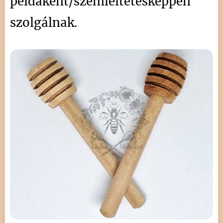
példaként/szemléltetésképpen
szolgálnak.