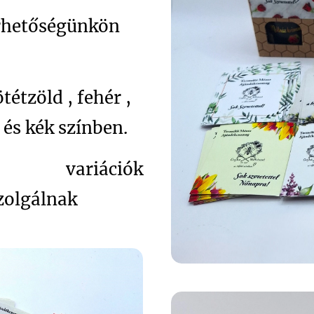
érhetőségünkön
tétzöld , fehér ,
 és kék színben.
riációk
zolgálnak