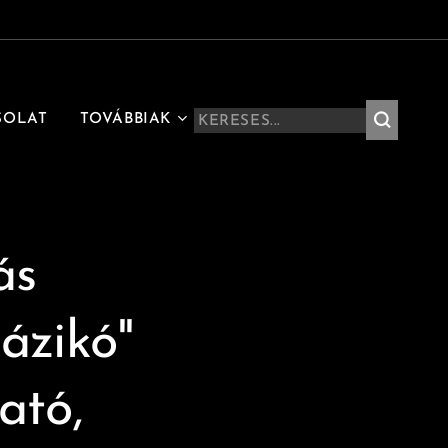
SOLAT
TOVÁBBIAK
ás
ázikó"
ató,