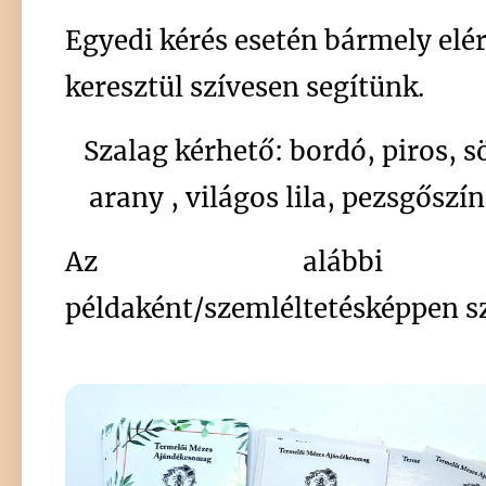
Egyedi kérés esetén bármely el
keresztül szívesen segítünk.
Szalag kérhető: bordó, piros, sö
arany , világos lila, pezsgőszín
Az alábbi va
példaként/szemléltetésképpen s