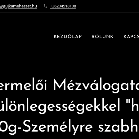
o@gujkameheszet.hu
+36204518108
KEZDŐLAP
RÓLUNK
KAPC
ermelői Mézválogat
lönlegességekkel "h
0g-Személyre szabh