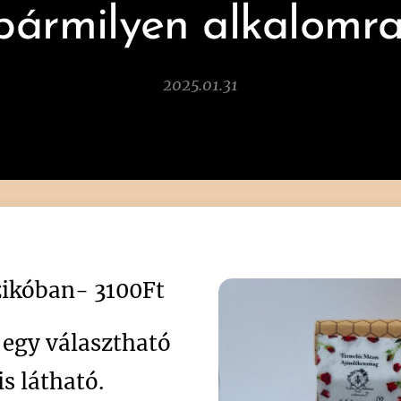
bármilyen alkalomra
2025.01.31
zikóban- 3100Ft
egy választható
s látható.