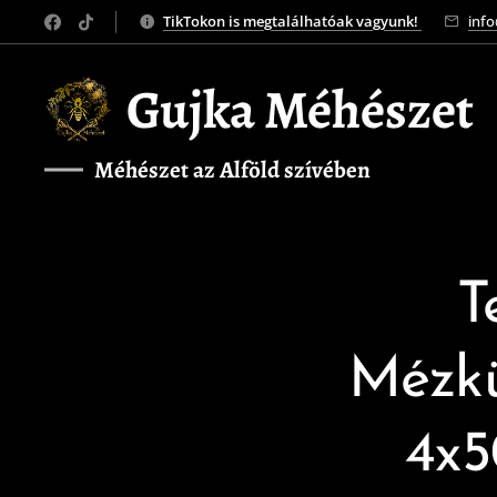
TikTokon is megtalálhatóak vagyunk!
inf
Gujka Méhészet
Méhészet az Alföld szívében
❤️
T
Mézkü
4x5