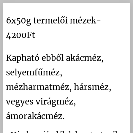
6x50g termelői mézek-
4200Ft
Kapható ebből akácméz,
selyemfűméz,
mézharmatméz, hársméz,
vegyes virágméz,
ámorakácméz.