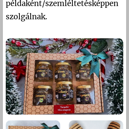
példaként/szemléltetésképpen
szolgálnak.