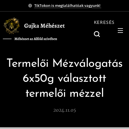
TikTokon is megtalálhatóak vagyunk!
KERESÉS
Gujka Méhészet
Méhészet az Alföld szívében
❤️
Termelői Mézválogatás
6x50g választott
termelői mézzel
2024.11.05