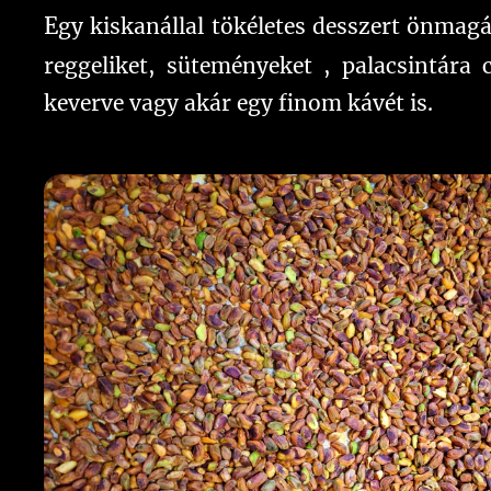
E
gy kiskanállal tökéletes desszert önmagá
reggeliket, süteményeket , palacsintára 
keverve vagy akár egy finom kávét is.