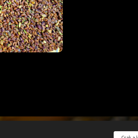
Gujka László méhész
Mészáros Angéla méhész
Csak a 