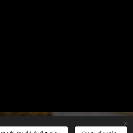
legszükségesebbek elfogadása
Összes elfogadása