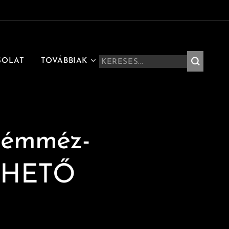
SOLAT
TOVÁBBIAK
krémméz-
RHETŐ