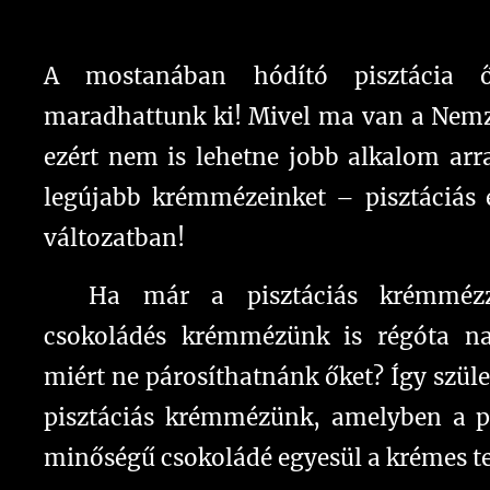
A mostanában hódító pisztácia 
maradhattunk ki! Mivel ma van a Nemz
ezért nem is lehetne jobb alkalom ar
legújabb krémmézeinket – pisztáciás é
változatban! 💚
✅Ha már a pisztáciás krémmézzü
csokoládés krémmézünk is régóta na
miért ne párosíthatnánk őket? Így szül
pisztáciás krémmézünk, amelyben a pi
minőségű csokoládé egyesül a krémes t