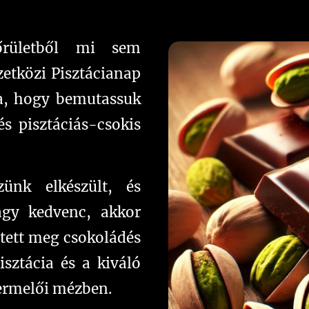
őrületből mi sem
etközi Pisztácianap
ra, hogy bemutassuk
s pisztáciás-csokis
nk elkészült, és
gy kedvenc, akkor
etett meg csokoládés
sztácia és a kiváló
ermelői mézben.