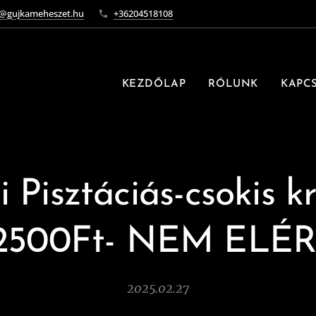
o@gujkameheszet.hu
+36204518108
KEZDŐLAP
RÓLUNK
KAPC
i Pisztáciás-csokis 
-2500Ft- NEM ELÉ
2025.02.27