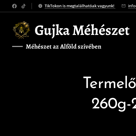
TikTokon is megtalálhatóak vagyunk!
inf
Gujka Méhészet
Méhészet az Alföld szívében
❤️
Termelő
260g