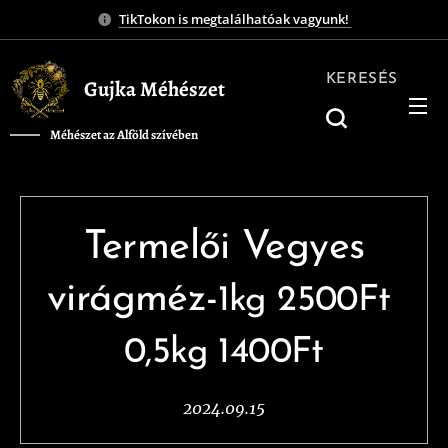
TikTokon is megtalálhatóak vagyunk!
KERESÉS
Gujka Méhészet
Méhészet az Alföld szívében
❤️
Termelői Vegyes
virágméz-
1kg 2500Ft
0,5kg 1400Ft
2024.09.15