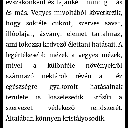
évszakonként és tájanként mindig más
és más. Vegyes mivoltából következik,
hogy sokféle cukrot, szerves savat,
illóolajat, ásványi elemet tartalmaz,
ami fokozza kedvező élettani hatásait. A
legértékesebb mézek a vegyes mézek,
mivel a különféle növényekrõl
származó nektárok révén a méz
egészségre gyakorolt hatásainak
területe is kiszélesedik. Erősíti a
szervezet védekezõ rendszerét.
Általában könnyen kristályosodik.