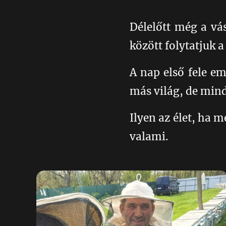
Délelőtt még a vá
között folytatjuk 
A nap első fele em
más világ, de mind
Ilyen az élet, ha
valami. 💛