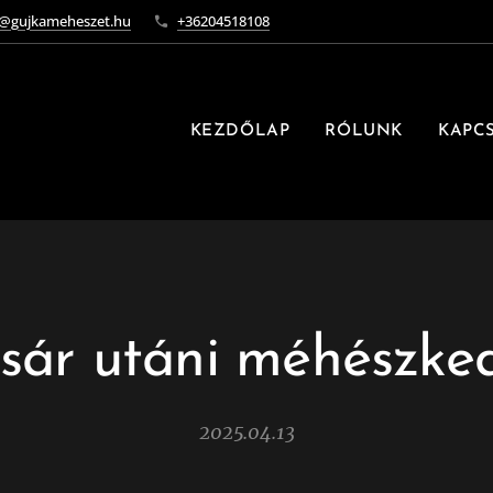
o@gujkameheszet.hu
+36204518108
KEZDŐLAP
RÓLUNK
KAPC
sár utáni méhészke
2025.04.13