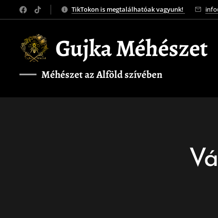
TikTokon is megtalálhatóak vagyunk!
inf
Gujka Méhészet
Méhészet az Alföld szívében
❤️
Vá