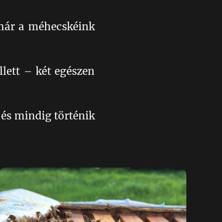
 már a méhecskéink
llett – két egészen
és mindig történik