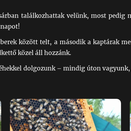
sárban találkozhattak velünk, most pedig
a napot! 🐝💛🥰🤗
berek között telt, a második a kaptárak me
kettő közel áll hozzánk.
 méhekkel dolgozunk – mindig úton vagyunk, 